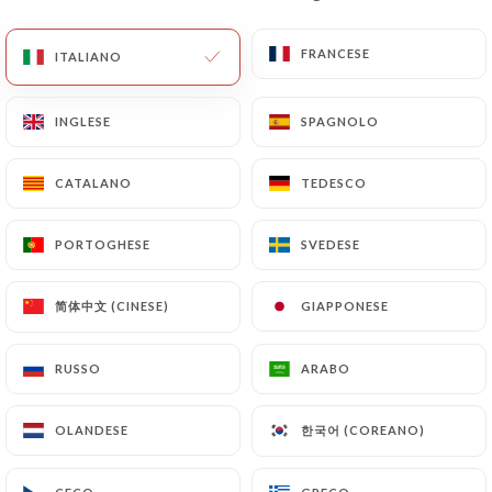
FRANCESE
FRANCESE
ITALIANO
ITALIANO
INGLESE
INGLESE
SPAGNOLO
SPAGNOLO
CATALANO
CATALANO
TEDESCO
TEDESCO
RECENSIONE 14
PORTOGHESE
PORTOGHESE
SVEDESE
SVEDESE
RESTAURANT ITALIEN
简体中文 (CINESE)
简体中文 (CINESE)
GIAPPONESE
GIAPPONESE
4 Rue Des Abbesses
75018 Paris France
RUSSO
RUSSO
ARABO
ARABO
한국어 (COREANO)
한국어 (COREANO)
OLANDESE
OLANDESE
Chi siamo?