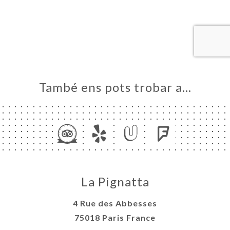
ICI
RVAR
ERIA
ENYES
RTA
ISATION
També ens pots trobar a…
ACTAR
La Pignatta
4 Rue des Abbesses
75018 Paris France