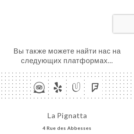
ЦА
ИРОВАТЬ
ЕРЕЯ
ЫВЫ
НЮ
Вы также можете найти нас на
ISATION
следующих платформах…
ЬСЯ С
La Pignatta
4 Rue des Abbesses