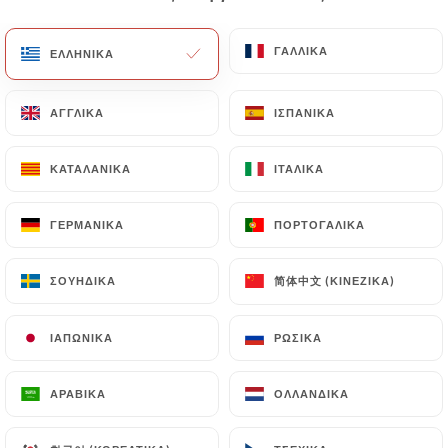
ΓΑΛΛΙΚΆ
ΓΑΛΛΙΚΆ
ΕΛΛΗΝΙΚΆ
ΕΛΛΗΝΙΚΆ
ΑΓΓΛΙΚΆ
ΑΓΓΛΙΚΆ
ΙΣΠΑΝΙΚΆ
ΙΣΠΑΝΙΚΆ
ΚΑΤΑΛΑΝΙΚΆ
ΚΑΤΑΛΑΝΙΚΆ
ΙΤΑΛΙΚΆ
ΙΤΑΛΙΚΆ
14 ΑΞΙΟΛΌΓΗΣΗ
ΓΕΡΜΑΝΙΚΆ
ΓΕΡΜΑΝΙΚΆ
ΠΟΡΤΟΓΑΛΙΚΆ
ΠΟΡΤΟΓΑΛΙΚΆ
RESTAURANT ITALIEN
简体中文 (ΚΙΝΈΖΙΚΑ)
简体中文 (ΚΙΝΈΖΙΚΑ)
ΣΟΥΗΔΙΚΆ
ΣΟΥΗΔΙΚΆ
4 Rue Des Abbesses
75018 Paris France
ΙΑΠΩΝΙΚΆ
ΙΑΠΩΝΙΚΆ
ΡΩΣΙΚΆ
ΡΩΣΙΚΆ
ΑΡΑΒΙΚΆ
ΑΡΑΒΙΚΆ
ΟΛΛΑΝΔΙΚΆ
ΟΛΛΑΝΔΙΚΆ
Ποιοι είμαστε;