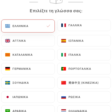
EL
ΜΕΝΟΎ
Επιλέξτε τη γλώσσα σας:
Επιλέξτε τη γλώσσα σας:
ΓΑΛΛΙΚΆ
ΓΑΛΛΙΚΆ
ΕΛΛΗΝΙΚΆ
ΕΛΛΗΝΙΚΆ
ΑΓΓΛΙΚΆ
ΑΓΓΛΙΚΆ
ΙΣΠΑΝΙΚΆ
ΙΣΠΑΝΙΚΆ
/
ΑΡΧΙΚΉ
ΚΡΙΤΙΚΈΣ
Κριτικές
ΚΑΤΑΛΑΝΙΚΆ
ΚΑΤΑΛΑΝΙΚΆ
ΙΤΑΛΙΚΆ
ΙΤΑΛΙΚΆ
ΓΕΡΜΑΝΙΚΆ
ΓΕΡΜΑΝΙΚΆ
ΠΟΡΤΟΓΑΛΙΚΆ
ΠΟΡΤΟΓΑΛΙΚΆ
简体中文 (ΚΙΝΈΖΙΚΑ)
简体中文 (ΚΙΝΈΖΙΚΑ)
ΣΟΥΗΔΙΚΆ
ΣΟΥΗΔΙΚΆ
14 κριτικές για Uniiti
4.7 / 5
ΙΑΠΩΝΙΚΆ
ΙΑΠΩΝΙΚΆ
ΡΩΣΙΚΆ
ΡΩΣΙΚΆ
100% αληθινές, επαληθευμένες κριτικές.
ΑΡΑΒΙΚΆ
ΑΡΑΒΙΚΆ
ΟΛΛΑΝΔΙΚΆ
ΟΛΛΑΝΔΙΚΆ